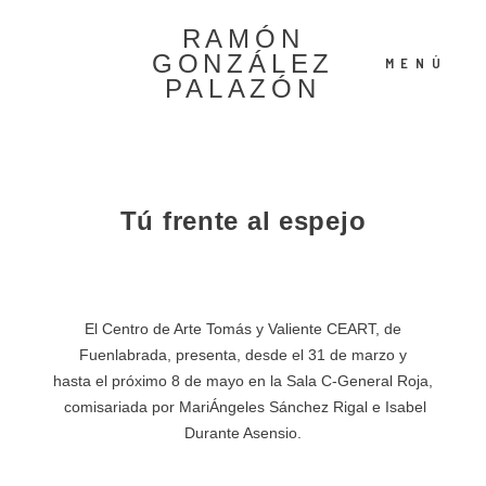
RAMÓN
GONZÁLEZ
MENÚ
PALAZÓN
Español
Tú frente al espejo
English
El Centro de Arte Tomás y Valiente CEART, de
Fuenlabrada, presenta, desde el 31 de marzo y
hasta el próximo 8 de mayo en la Sala C-General Roja,
comisariada por MariÁngeles Sánchez Rigal e Isabel
Durante Asensio.
©2022 Ramón González
Palazón