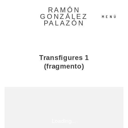
RAMÓN
GONZÁLEZ
MENÚ
PALAZÓN
Español
Transfigures 1
(fragmento)
English
©2022 Ramón González
Palazón