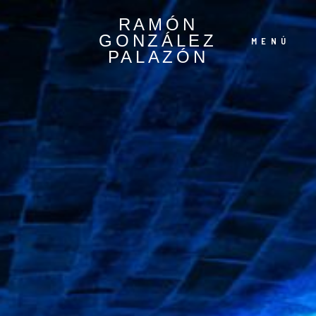
RAMÓN
GONZÁLEZ
MENÚ
PALAZÓN
Español
English
©2022 Ramón González
Palazón